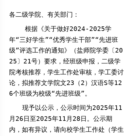
各二级学院、
有关部门
：
根据《关于做好
202
4
-202
5
学
年“三好学生”“优秀学生干部”“先进班
级”评选工作的通知》（盐师院学委〔
20
2
5
〕
21
号）要求，
经
班级申报，二级学
院考核推荐，学生工作处审核，学工委讨
论，拟推荐文学院
文
23
（
2
）汉语
S
等
12
6
个班级为校级“先进班级”
。
现予以公示，公示时间为
202
5
年
1
1
月
26
日至
202
5
年
1
1
月
28
日。公示期
内，如有异议，请向校学生工作处（学生