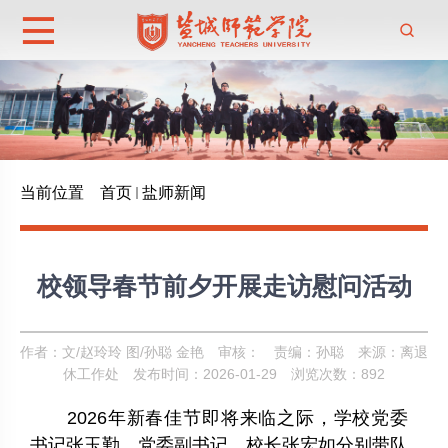
当前位置
首页
盐师新闻
校领导春节前夕开展走访慰问活动
作者：文/赵玲玲 图/孙聪 金艳
审核：
责编：孙聪
来源：离退
休工作处
发布时间：2026-01-29
浏览次数：
892
2026
年新春佳节即将来临之际，学校党委
书记张玉勤，党委副书记、校长张宏如分别带队