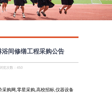
乐部淋浴间修缮工程采购公告
浏览次数：
450
竞价采购网,零星采购,高校招标,仪器设备