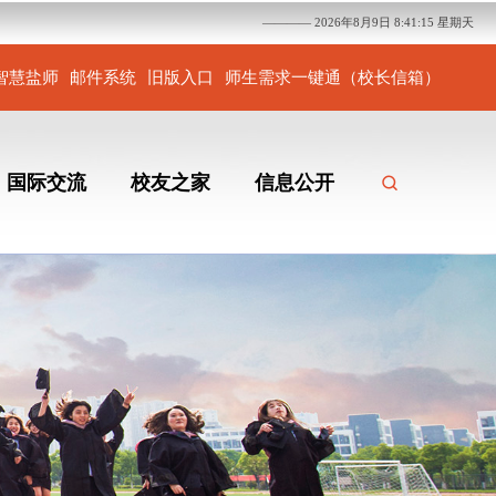
———— 2026年8月9日 8:41:16 星期天
智慧盐师
邮件系统
旧版入口
师生需求一键通（校长信箱）
国际交流
校友之家
信息公开