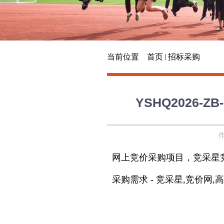
当前位置
首页
招标采购
YSHQ2026
网上竞价采购项目，竞采星
采购需求 - 竞采星,竞价网